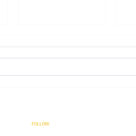
फिर ए
छावा के वक्त में पूरब और पश्चिम
FOLLOW