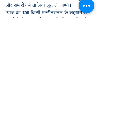
और समारोह में तालियां लूट ले जाएंगे।
प्याज का धंधा किसी मल्टीनेशनल के सहयोग से 
नए सिरे से शुरू करेंगे और बमों की तस्करी देसी 
लोगों के लिए छोड़ देंगे।
वे निश्चिंत हैं, भारत फिर से नई स्टाइल में आजाद 
हो रहा है!!
source:
http://www.amarujala.com/news
/samachar/reflections/yashwant-
vyas/deshi-katta-and-love-my-india/
Recent Posts
See All