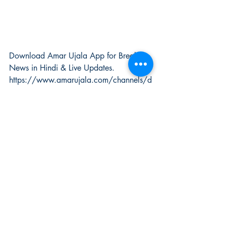
Download Amar Ujala App for Breaking 
News in Hindi & Live Updates. 
https://www.amarujala.com/channels/d
ownloads?tm_source=text_share
Recent Posts
See All