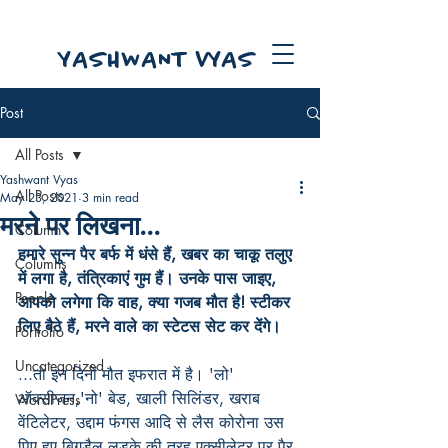
YASHWANT VYAS
Post
All Posts
Yashwant Vyas
All Posts
May 23, 2021
3 min read
मरने पर लिखना...
Column
हमारे सुन्न पैर बर्फ में धंसे हैं, खबर का चाकू तलुए 
Columns
में लगा है, तंत्रिकाएं गुम हैं। उनके पास जाइए, 
People
आपको लगेगा कि वाह, क्या गजब मौत है! स्टीकर 
लिए बैठे हैं, मरने वाले का स्टेटस सेट कर देंगे।
Portfolio
Uncategorized
...तो इन दिनों मौत इफरात में है। 'लो' 
ऑक्सीजन,'नो' बेड, खाली सिलिंडर, खराब 
WordPress
वेंटिलेटर, उद्दाम फंगस आदि से लैस कोरोना उस 
पिए हुए बिगड़ैल लड़के की तरह एक्सीलेटर पर पैर 