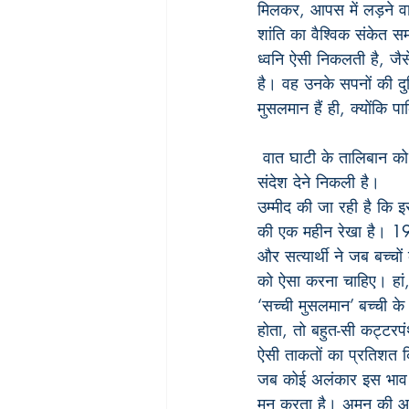
मिलकर, आपस में लड़ने वाले
शांति का वैश्विक संकेत स
ध्वनि ऐसी निकलती है, जैसे
है। वह उनके सपनों की दुन
मुसलमान हैं ही, क्योंकि प
 वात घाटी के तालिबान को इस्लामी लड़कियों का स्कूल जाना भी मंजूर नहीं। इन तालिबान के खिलाफ मलाला साहसी 
संदेश देने निकली है।
उम्मीद की जा रही है कि इस
की एक महीन रेखा है। 1947
और सत्यार्थी ने जब बच्च
को ऐसा करना चाहिए। हां,
‘सच्ची मुसलमान’ बच्ची क
होता, तो बहुत-सी कट्टरपं
ऐसी ताकतों का प्रतिशत क
जब कोई अलंकार इस भाव स
मन करता है। अमन की आशा