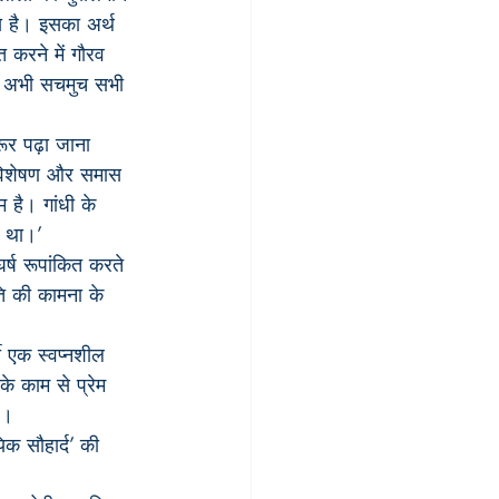
स है। इसका अर्थ 
 करने में गौरव 
ए अभी सचमुच सभी 
ूर पढ़ा जाना 
म, विशेषण और समास 
 है। गांधी के 
ा था।’
्ष रूपांकित करते 
ति की कामना के 
ी एक स्वप्नशील 
के काम से प्रेम 
ै।
िक सौहार्द’ की 