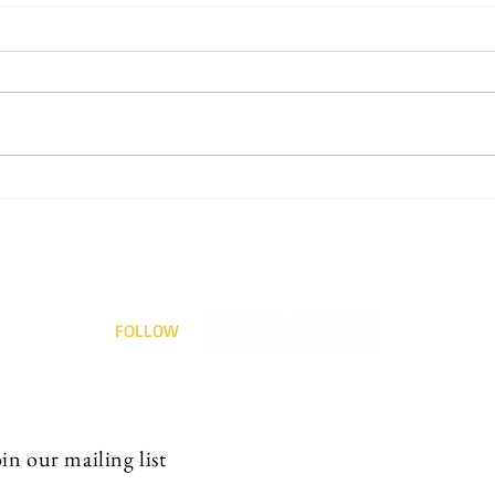
फिर ए
छावा के वक्त में पूरब और पश्चिम
FOLLOW
in our mailing list