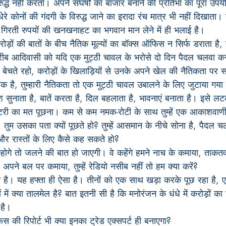
रुद्ध नहीं करता। अपने संघर्षों का बाजार बनाने की प्रतिभा का पूरा उप
धेरे कोनों की गंदगी के विरुद्ध जाने का इरादा रंच मात्र भी नहीं दिखाता।
ं से गिरती रुपयों की खनखनाहट का भगवान मान लेने में ही भलाई है।
रोड़ों की बातों के बीच नैतिक मूल्यों का बॉक्स ऑफिस न सिर्फ डराता ह
रीब आदिवासी को यदि एक मुट्ठी चावल के भरोसे दो दिन पैदल चलवा क
बेचते रहो, करोड़ों के खिलाड़ियों से उनके अपने खेल की नैतिकता पर 
 हक है, तुम्हारी नैतिकता तो एक मुट्ठी चावल उबालने के लिए जुटाया ग
देश सुनाता है, बातें करता है, दिल बहलाता है, भावनाएं बनाता है। इस
री का मत पूछना। कम से कम नमक-रोटी के साथ तुम्हें एक आकाशवाणी 
, तुम उसका पता क्यों पूछते हो? तुम्हें आसमान के नीचे सोना है, पैदल च
 और रास्तों के लिए कैसे कह सकते हो?
कहोगे तो जलने की बात हो जाएगी। वे कहेंगे हमने नाच के कमाया, ताक
ने बल पर कमाया, तुम्हें रेडियो नसीब नहीं तो हम क्या करें?
ै। यह हफ्ता ही ऐसा है। तीनों को एक साथ खड़ा करके पूछ रहा है, ए
ें क्या तालमेल है? बात इतनी सी है कि मनोरंजन के धंधे में करोड़ों का ज
 है।
िस की रिपोर्ट भी क्या इनका ट्रेड एक्सपर्ट ही बनाएगा?