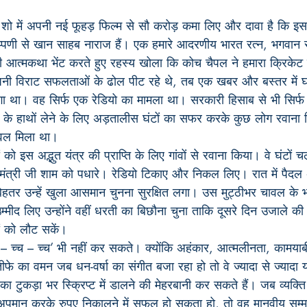
शो में अपनी नई फूहड़ फिल्म से सौ करोड़ कमा लिए और दावा है कि इस
्पणी से खान साहब नाराज हैं। एक हमारे आदरणीय भारत रत्न, भगवान स
ी आत्मकथा भेंट करते हुए रहस्य खोला कि कोच चैपल ने हमारा क्रिकेट ह
नी विराट सफलताओं के ढोल पीट रहे थे, तब एक खबर और बस्तर में
 लगा था। वह सिर्फ एक रेडियो का मामला था। सरकारी हिसाब से भी सिर
 के हाथों लेने के लिए अड़तालीस घंटों का सफर करके कुछ लोग रवाना कि
ावल मिला था।
 को इस अद्भुत यंत्र की प्राप्ति के लिए गांवों से रवाना किया। वे घंटों
मंत्री जी शाम को पधारे। रेडियो टिकाए और निकल लिए। रात में पैदल 
े बेहतर उन्हें खुला आसमान चुनना सुरक्षित लगा। उस मुट्ठीभर चावल के 
्मीद लिए उन्होंने वहीं धरती का बिछौना चुना ताकि दूसरे दिन उजाले क
ों को लौट सकें।
– च्च – च्च’ भी नहीं कर सकते। क्योंकि अहंकार, आत्मलीनता, कामया
लतीफे का वमन जब धन-वर्षा का संगीत बजा रहा हो तो वे ज्यादा से ज्या
का टुकड़ा भर स्क्रिप्ट में डालने की मेहरबानी कर सकते हैं। जब व्यक्
 अपमान करके रुपए निकालने में सफल हो सकता हो, तो वह मानवीय सम्